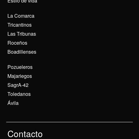
Estilo de vida
La Comarca
Tricantinos
Las Tribunas
Roceños
Boadillenses
Pozueleros
Majariegos
SagrA-42
Toledanos
Ávila
Contacto