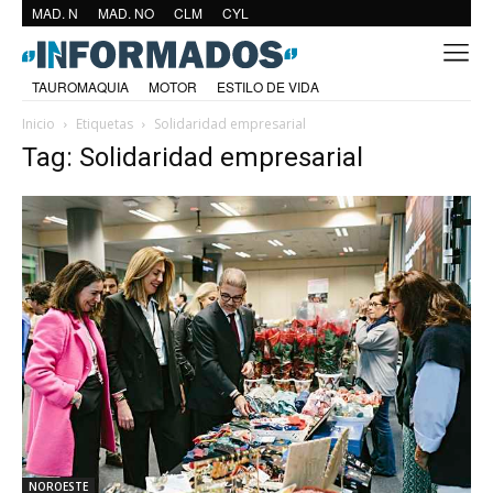
MAD. N
MAD. NO
CLM
CYL
TAUROMAQUIA
MOTOR
ESTILO DE VIDA
Inicio
Etiquetas
Solidaridad empresarial
Tag: Solidaridad empresarial
NOROESTE