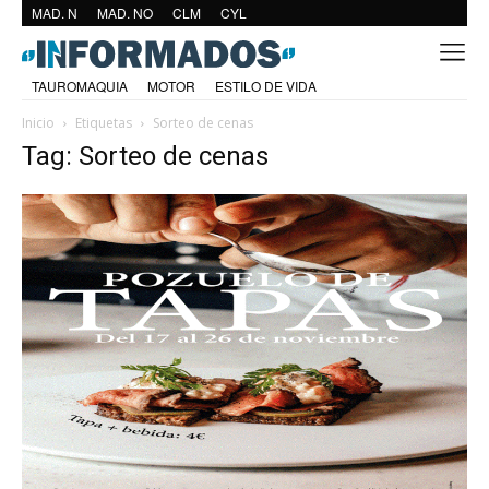
MAD. N
MAD. NO
CLM
CYL
TAUROMAQUIA
MOTOR
ESTILO DE VIDA
Inicio
Etiquetas
Sorteo de cenas
Tag: Sorteo de cenas