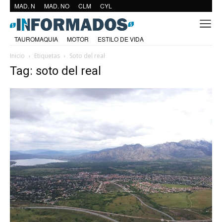
MAD. N
MAD. NO
CLM
CYL
TAUROMAQUIA
MOTOR
ESTILO DE VIDA
Inicio
Etiquetas
Soto del real
Tag: soto del real