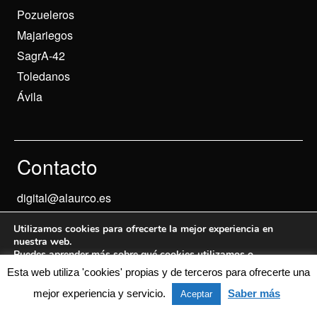
Pozueleros
Majariegos
SagrA-42
Toledanos
Ávila
Contacto
digital@alaurco.es
Utilizamos cookies para ofrecerte la mejor experiencia en
nuestra web.
Puedes aprender más sobre qué cookies utilizamos o
desactivarlas en los
ajustes
.
Esta web utiliza 'cookies' propias y de terceros para ofrecerte una
Aviso Legal
© 2024 Informados
mejor experiencia y servicio.
Saber más
Aceptar
Aceptar