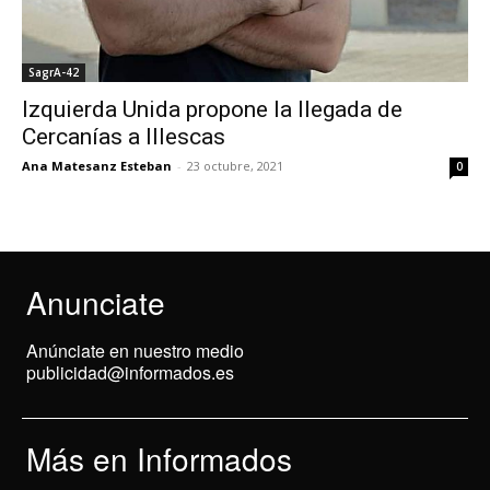
SagrA-42
Izquierda Unida propone la llegada de
Cercanías a Illescas
Ana Matesanz Esteban
-
23 octubre, 2021
0
Anunciate
Anúnciate en nuestro medio
publicidad@informados.es
Más en Informados