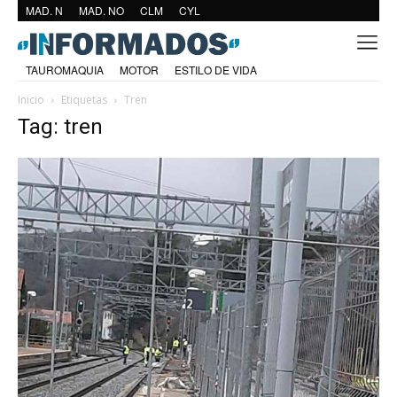
MAD. N
MAD. NO
CLM
CYL
TAUROMAQUIA
MOTOR
ESTILO DE VIDA
Inicio
Etiquetas
Tren
Tag: tren