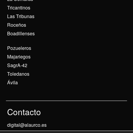
Tricantinos
Las Tribunas
Roceños
Boadillenses
Pozueleros
Majariegos
SagrA-42
Toledanos
Ávila
Contacto
digital@alaurco.es