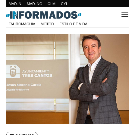
MAD. N
MAD. NO
CLM
CYL
TAUROMAQUIA
MOTOR
ESTILO DE VIDA