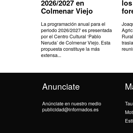
2026/2027 en
los
Colmenar Viejo
for
La programación anual para el
Joaqu
periodo 2026/2027 es presentada
Agric
por el Centro Cultural ‘Pablo
Rural
Neruda’ de Colmenar Viejo. Esta
trasl
propuesta constituye la más
reuni
extensa...
Anunciate
M
Anúnciate en nuestro medio
Tau
publicidad@informados.es
Mot
Est