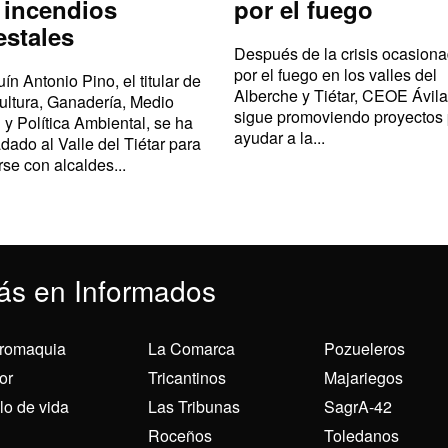
 incendios
por el fuego
estales
Después de la crisis ocasion
por el fuego en los valles del
ín Antonio Pino, el titular de
Alberche y Tiétar, CEOE Ávila
ultura, Ganadería, Medio
sigue promoviendo proyectos
 y Política Ambiental, se ha
ayudar a la...
adado al Valle del Tiétar para
rse con alcaldes...
ás en Informados
romaquia
La Comarca
Pozueleros
or
Tricantinos
Majariegos
ilo de vida
Las Tribunas
SagrA-42
Roceños
Toledanos