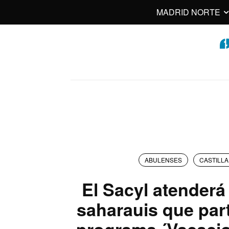
MADRID NORTE
ABULENSES
CASTILLA
El Sacyl atenderá
saharauis que part
programa ´Vacacio