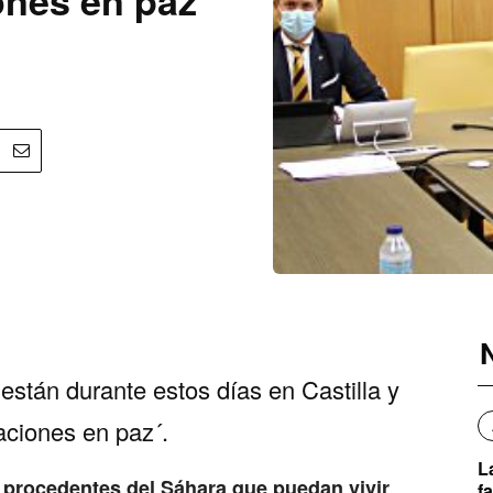
están durante estos días en Castilla y
aciones en paz´.
L
s procedentes del Sáhara que puedan vivir
f