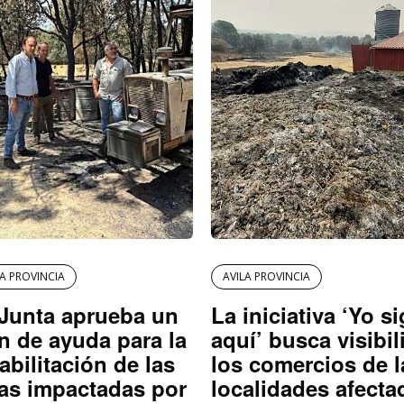
LA PROVINCIA
AVILA PROVINCIA
Junta aprueba un
La iniciativa ‘Yo s
n de ayuda para la
aquí’ busca visibil
abilitación de las
los comercios de l
as impactadas por
localidades afecta