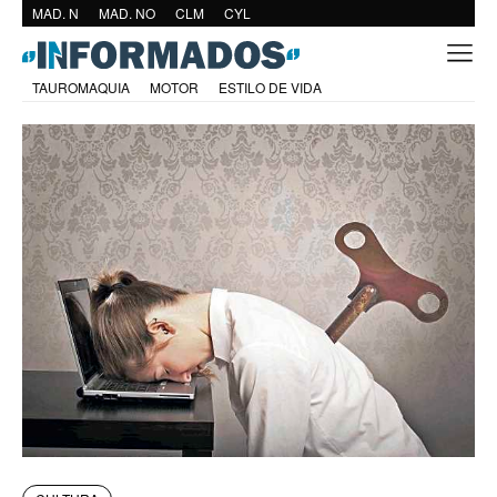
MAD. N
MAD. NO
CLM
CYL
TAUROMAQUIA
MOTOR
ESTILO DE VIDA