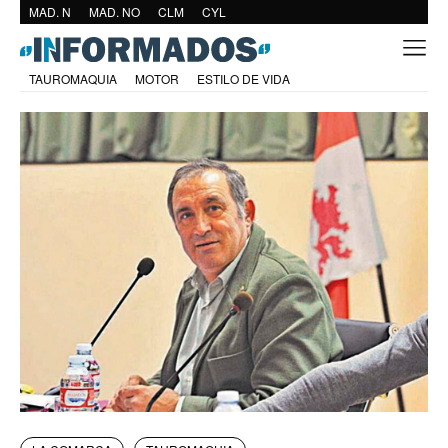
MAD. N
MAD. NO
CLM
CYL
TAUROMAQUIA
MOTOR
ESTILO DE VIDA