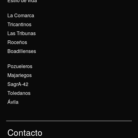
Estilo de vida
La Comarca
Tricantinos
Las Tribunas
Roceños
Boadillenses
Pozueleros
Majariegos
SagrA-42
Toledanos
Ávila
Contacto