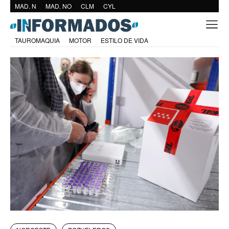
MAD. N
MAD. NO
CLM
CYL
TAUROMAQUIA
MOTOR
ESTILO DE VIDA