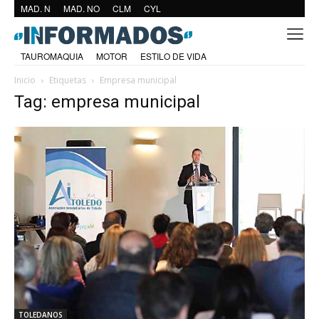
MAD. N
MAD. NO
CLM
CYL
TAUROMAQUIA
MOTOR
ESTILO DE VIDA
Inicio
Etiquetas
Empresa municipal
Tag: empresa municipal
TOLEDANOS