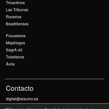
Tricantinos
Las Tribunas
Roceños
Boadillenses
Pozueleros
Majariegos
SagrA-42
Toledanos
Ávila
Contacto
digital@alaurco.es