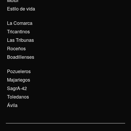
Motor
Estilo de vida
La Comarca
Tricantinos
Las Tribunas
Roceños
Boadillenses
Pozueleros
Majariegos
SagrA-42
Toledanos
Ávila