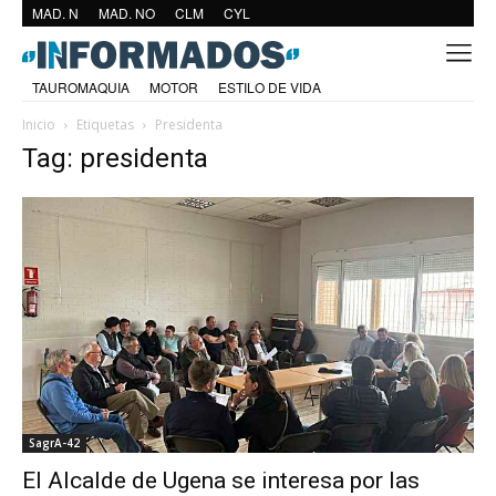
MAD. N
MAD. NO
CLM
CYL
TAUROMAQUIA
MOTOR
ESTILO DE VIDA
Inicio
Etiquetas
Presidenta
Tag: presidenta
SagrA-42
El Alcalde de Ugena se interesa por las