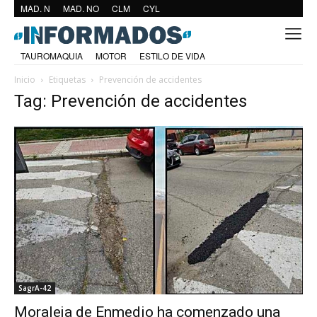
MAD. N
MAD. NO
CLM
CYL
TAUROMAQUIA
MOTOR
ESTILO DE VIDA
Inicio
Etiquetas
Prevención de accidentes
Tag: Prevención de accidentes
SagrA-42
Moraleja de Enmedio ha comenzado una