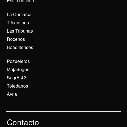
Estilo de vida
La Comarca
Tricantinos
Las Tribunas
Roceños
Boadillenses
Pozueleros
Majariegos
SagrA-42
Toledanos
Ávila
Contacto