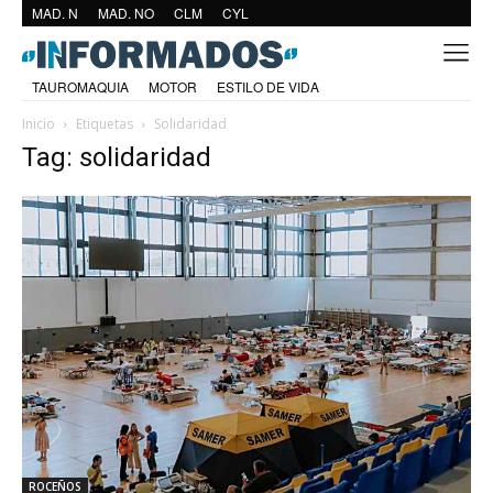
MAD. N
MAD. NO
CLM
CYL
TAUROMAQUIA
MOTOR
ESTILO DE VIDA
Inicio
Etiquetas
Solidaridad
Tag: solidaridad
ROCEÑOS