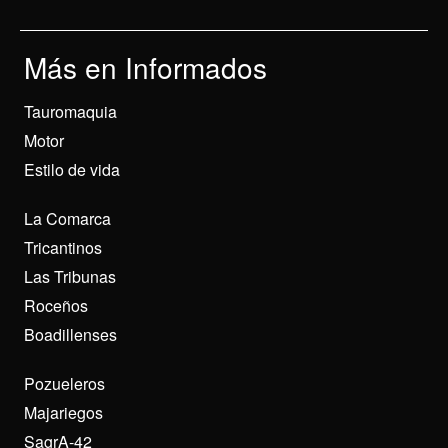
Más en Informados
Tauromaquia
Motor
Estilo de vida
La Comarca
Tricantinos
Las Tribunas
Roceños
Boadillenses
Pozueleros
Majariegos
SagrA-42