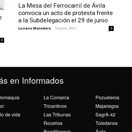
La Mesa del Ferrocarril de Ávila
convoca un acto de protesta frente
e
a la Subdelegación el 29 de junio
Luciano Monedero
-
14 junio, 2021
0
0
ás en Informados
romaquia
La Comarca
Pozueleros
or
Tricantinos
Majariegos
ilo de vida
Las Tribunas
SagrA-42
Roceños
Toledanos
Boadillenses
Ávila