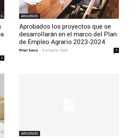
ABULENSES
s
Aprobados los proyectos que se
ia
desarrollarán en el marco del Plan
de Empleo Agrario 2023-2024
Pilar Sanz
-
4 octubre, 2023
0
0
ABULENSES