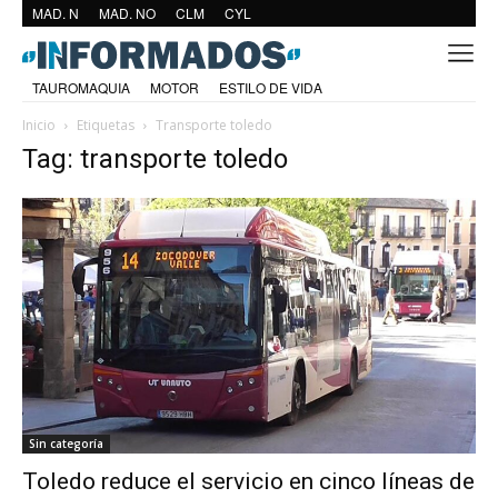
MAD. N
MAD. NO
CLM
CYL
TAUROMAQUIA
MOTOR
ESTILO DE VIDA
Inicio
Etiquetas
Transporte toledo
Tag: transporte toledo
Sin categoría
Toledo reduce el servicio en cinco líneas de