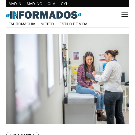
MAD. N
MAD. NO
CLM
CYL
TAUROMAQUIA
MOTOR
ESTILO DE VIDA