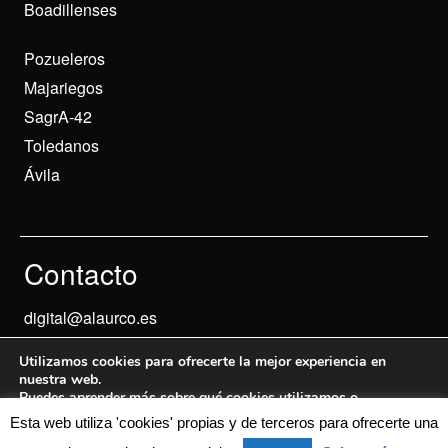
Boadillenses
Pozueleros
Majariegos
SagrA-42
Toledanos
Ávila
Contacto
digital@alaurco.es
Utilizamos cookies para ofrecerte la mejor experiencia en
nuestra web.
Puedes aprender más sobre qué cookies utilizamos o
desactivarlas en los
ajustes
.
Esta web utiliza 'cookies' propias y de terceros para ofrecerte una
Aviso Legal
© 2024 Informados