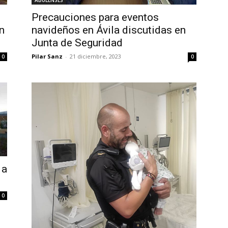
ABULENSES
Precauciones para eventos
n
navideños en Ávila discutidas en
Junta de Seguridad
Pilar Sanz
-
21 diciembre, 2023
0
0
 a
0