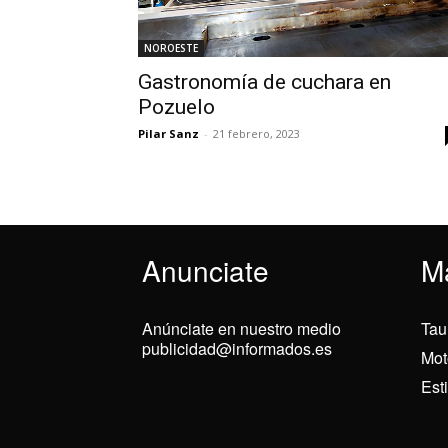
NOROESTE
Gastronomía de cuchara en
Pozuelo
Pilar Sanz
-
21 febrero, 2023
Anunciate
M
Anúnciate en nuestro medio
Tau
publicidad@informados.es
Mot
Est