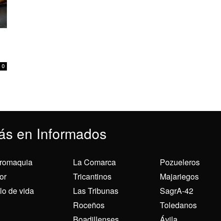
0
ás en Informados
romaquia
La Comarca
Pozueleros
or
Tricantinos
Majariegos
ilo de vida
Las Tribunas
SagrA-42
Roceños
Toledanos
Boadillenses
Ávila