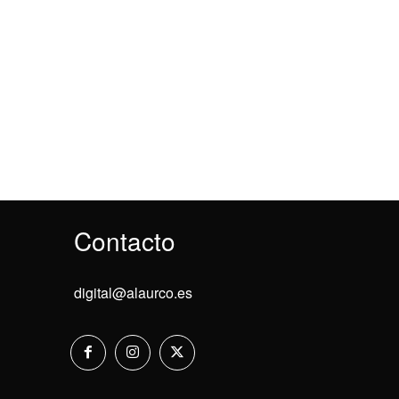
Contacto
digital@alaurco.es