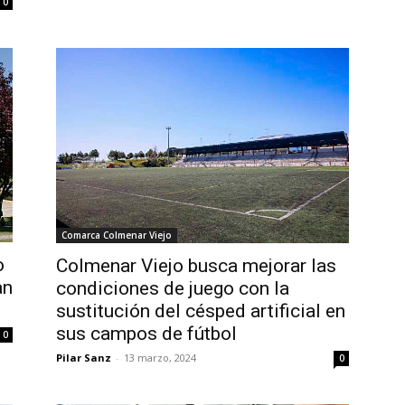
0
Comarca Colmenar Viejo
o
Colmenar Viejo busca mejorar las
an
condiciones de juego con la
sustitución del césped artificial en
sus campos de fútbol
0
Pilar Sanz
-
13 marzo, 2024
0