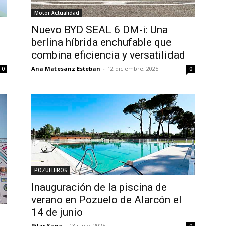
Motor Actualidad
Nuevo BYD SEAL 6 DM-i: Una
berlina híbrida enchufable que
combina eficiencia y versatilidad
Ana Matesanz Esteban
-
12 diciembre, 2025
0
0
POZUELEROS
Inauguración de la piscina de
verano en Pozuelo de Alarcón el
14 de junio
Pilar Sanz
-
13 junio, 2025