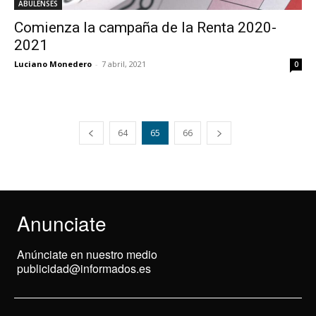
ABULENSES
Comienza la campaña de la Renta 2020-
2021
Luciano Monedero
-
7 abril, 2021
0
64
65
66
Anunciate
Anúnciate en nuestro medio
publicidad@informados.es