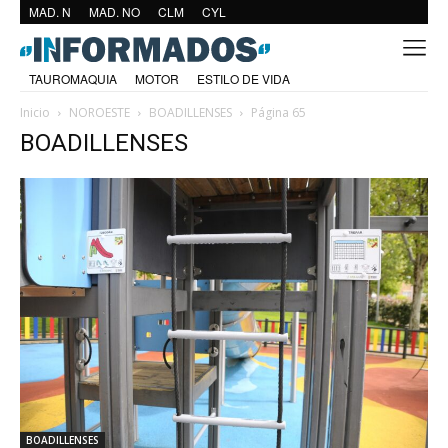
MAD. N
MAD. NO
CLM
CYL
TAUROMAQUIA
MOTOR
ESTILO DE VIDA
Inicio
NOROESTE
BOADILLENSES
Página 65
BOADILLENSES
BOADILLENSES