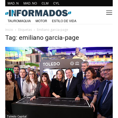
MAD. N
MAD. NO
CLM
CYL
TAUROMAQUIA
MOTOR
ESTILO DE VIDA
Inicio
Etiquetas
Emiliano garcia-page
Tag: emiliano garcia-page
Toledo Capital