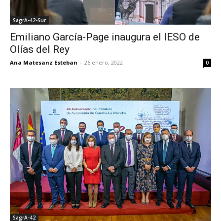
SagrA-42-Sur
Emiliano García-Page inaugura el IESO de
Olías del Rey
Ana Matesanz Esteban
-
26 enero, 2022
0
SagrA-42