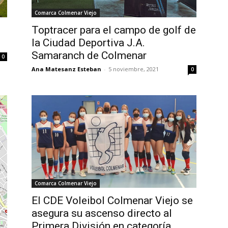
Comarca Colmenar Viejo
Toptracer para el campo de golf de
la Ciudad Deportiva J.A.
Samaranch de Colmenar
0
Ana Matesanz Esteban
-
5 noviembre, 2021
0
Comarca Colmenar Viejo
El CDE Voleibol Colmenar Viejo se
asegura su ascenso directo al
Primera División en categoría