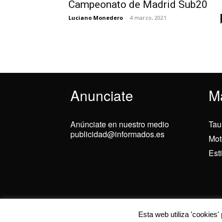
Campeonato de Madrid Sub20
Luciano Monedero
-
4 marzo, 2021
Anunciate
M
Anúnciate en nuestro medio
Tau
publicidad@informados.es
Mot
Est
© 2024 Informados
Utilizamos cookies
Esta web utiliza 'cookies'
Puedes aprender m