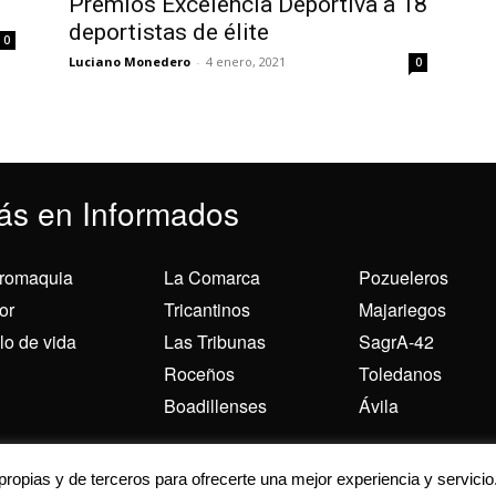
Premios Excelencia Deportiva a 18
deportistas de élite
0
Luciano Monedero
-
4 enero, 2021
0
ás en Informados
romaquia
La Comarca
Pozueleros
or
Tricantinos
Majariegos
ilo de vida
Las Tribunas
SagrA-42
Roceños
Toledanos
Boadillenses
Ávila
 para ofrecerte la mejor experiencia en nuestra web.
 propias y de terceros para ofrecerte una mejor experiencia y servicio
ás sobre qué cookies utilizamos o desactivarlas en los
ajustes
.