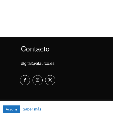
Contacto
digital@alaurco.es
Aviso Legal
.
Saber más
Aceptar
Aceptar