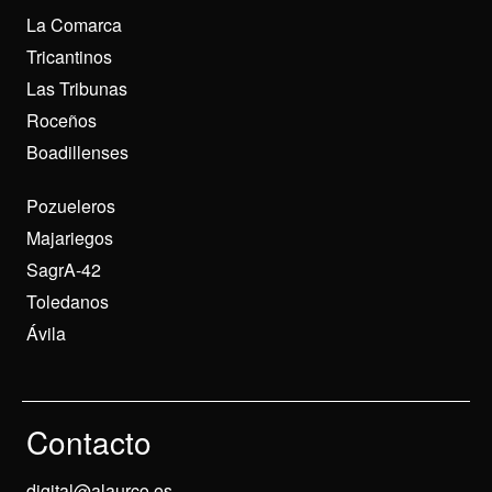
La Comarca
Tricantinos
Las Tribunas
Roceños
Boadillenses
Pozueleros
Majariegos
SagrA-42
Toledanos
Ávila
Contacto
digital@alaurco.es