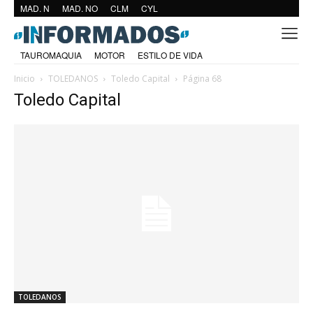
MAD. N
MAD. NO
CLM
CYL
TAUROMAQUIA
MOTOR
ESTILO DE VIDA
Inicio
TOLEDANOS
Toledo Capital
Página 68
Toledo Capital
TOLEDANOS